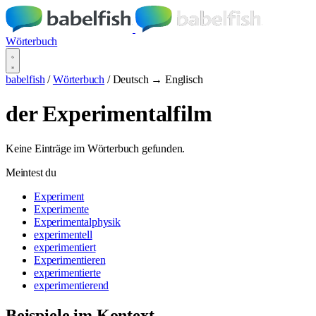
Wörterbuch
babelfish
/
Wörterbuch
/
Deutsch → Englisch
der Experimentalfilm
Keine Einträge im Wörterbuch gefunden.
Meintest du
Experiment
Experimente
Experimentalphysik
experimentell
experimentiert
Experimentieren
experimentierte
experimentierend
Beispiele im Kontext