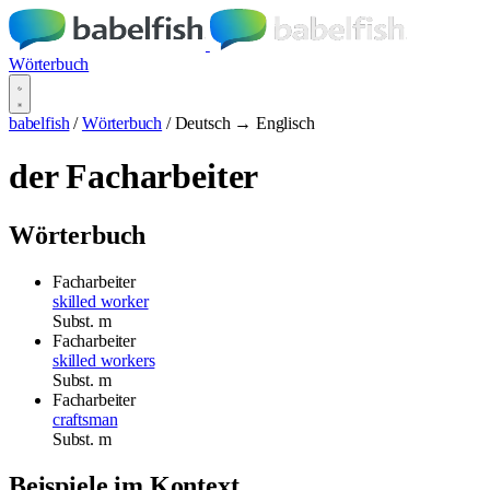
Wörterbuch
babelfish
/
Wörterbuch
/
Deutsch → Englisch
der Facharbeiter
Wörterbuch
Facharbeiter
skilled worker
Subst.
m
Facharbeiter
skilled workers
Subst.
m
Facharbeiter
craftsman
Subst.
m
Beispiele im Kontext