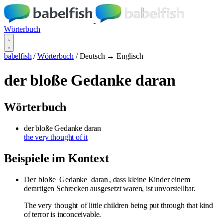
Wörterbuch
babelfish
/
Wörterbuch
/
Deutsch → Englisch
der bloße Gedanke daran
Wörterbuch
der bloße Gedanke daran
the very thought of it
Beispiele im Kontext
Der
bloße
Gedanke
daran
, dass kleine Kinder einem
derartigen Schrecken ausgesetzt waren, ist unvorstellbar.
The very
thought
of little children being put through that kind
of terror is inconceivable.