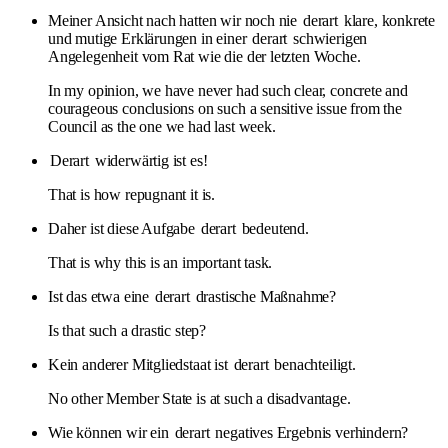
Meiner Ansicht nach hatten wir noch nie
derart
klare, konkrete
und mutige Erklärungen in einer
derart
schwierigen
Angelegenheit vom Rat wie die der letzten Woche.
In my opinion, we have never had such clear, concrete and
courageous conclusions on such a sensitive issue from the
Council as the one we had last week.
Derart
widerwärtig ist es!
That is how repugnant it is.
Daher ist diese Aufgabe
derart
bedeutend.
That is why this is an important task.
Ist das etwa eine
derart
drastische Maßnahme?
Is that such a drastic step?
Kein anderer Mitgliedstaat ist
derart
benachteiligt.
No other Member State is at such a disadvantage.
Wie können wir ein
derart
negatives Ergebnis verhindern?