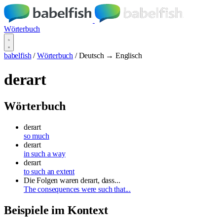
Wörterbuch
babelfish
/
Wörterbuch
/
Deutsch → Englisch
derart
Wörterbuch
derart
so much
derart
in such a way
derart
to such an extent
Die Folgen waren derart, dass...
The consequences were such that...
Beispiele im Kontext