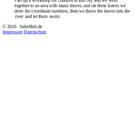
I set up a workshop for children in this city and we went
together to an area with many leaves, and on these leaves we
drew the coordinate numbers, then we threw the leaves into the
river
and let them
swim
.
© 2026 · babelfish.de
Impressum
Datenschutz