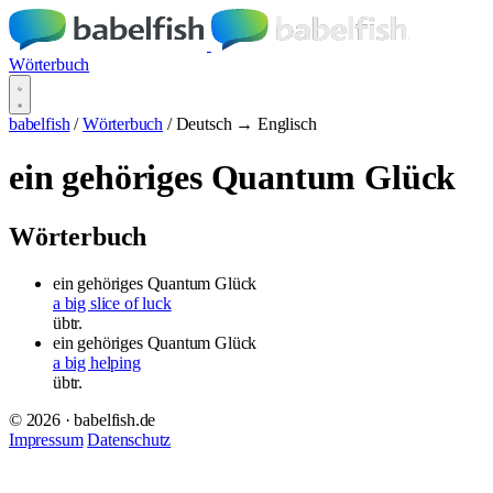
Wörterbuch
babelfish
/
Wörterbuch
/
Deutsch → Englisch
ein gehöriges Quantum Glück
Wörterbuch
ein gehöriges Quantum Glück
a big slice of luck
übtr.
ein gehöriges Quantum Glück
a big helping
übtr.
© 2026 · babelfish.de
Impressum
Datenschutz