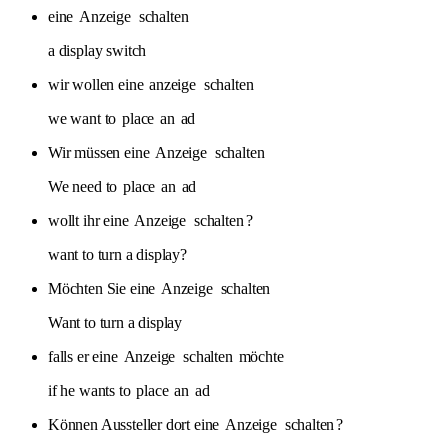
eine
Anzeige
schalten
a display switch
wir wollen eine
anzeige
schalten
we want to
place
an
ad
Wir müssen eine
Anzeige
schalten
We need to
place
an
ad
wollt ihr eine
Anzeige
schalten
?
want to turn a display?
Möchten Sie eine
Anzeige
schalten
Want to turn a display
falls er eine
Anzeige
schalten
möchte
if he wants to
place
an
ad
Können Aussteller dort eine
Anzeige
schalten
?