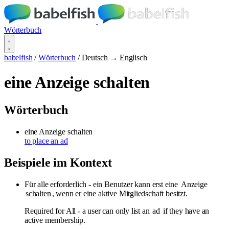
Wörterbuch
babelfish
/
Wörterbuch
/
Deutsch → Englisch
eine Anzeige schalten
Wörterbuch
eine Anzeige schalten
to place an ad
Beispiele im Kontext
Für alle erforderlich - ein Benutzer kann erst eine
Anzeige
schalten
, wenn er eine aktive Mitgliedschaft besitzt.
Required for All - a user can only list an
ad
if they have an
active membership.