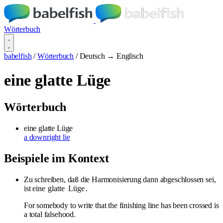
Wörterbuch
babelfish
/
Wörterbuch
/
Deutsch → Englisch
eine glatte Lüge
Wörterbuch
eine glatte Lüge
a downright lie
Beispiele im Kontext
Zu schreiben, daß die Harmonisierung dann abgeschlossen sei,
ist eine
glatte
Lüge
.
For somebody to write that the finishing line has been crossed is
a total falsehood.