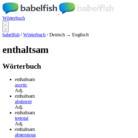
Wörterbuch
babelfish
/
Wörterbuch
/
Deutsch → Englisch
enthaltsam
Wörterbuch
enthaltsam
ascetic
Adj.
enthaltsam
abstinent
Adj.
enthaltsam
teetotal
Adj.
enthaltsam
abstemious