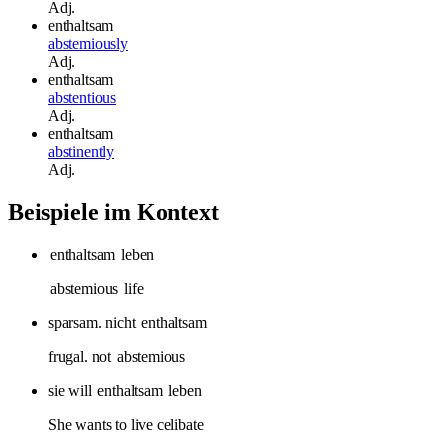
Adj.
enthaltsam
abstemiously
Adj.
enthaltsam
abstentious
Adj.
enthaltsam
abstinently
Adj.
Beispiele im Kontext
enthaltsam
leben
abstemious
life
sparsam. nicht
enthaltsam
frugal. not
abstemious
sie will
enthaltsam
leben
She wants to live celibate