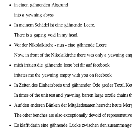
in einen
gähnenden
Abgrund
into a
yawning
abyss
In meinem Schädel ist eine
gähnende
Leere.
There is a
gaping
void In my head.
Vor der Nikolaikirche - nun - eine
gähnende
Leere.
Now, in front of the Nikolaikirche there was only a
yawning
emp
mich irritiert die
gähnende
leere bei dir auf facebook
irritates me the
yawning
empty with you on facebook
In Zeiten des Einheitsbreis und
gähnender
Öde großer Textil Kett
In times of the unit test and
yawning
barren large textile chains th
Auf den anderen Bänken der Mitgliedstaaten herrscht heute Mor
The other benches are also exceptionally devoid of representativ
Es klafft darin eine
gähnende
Lücke zwischen den zusammengetr