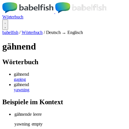
Wörterbuch
babelfish
/
Wörterbuch
/
Deutsch → Englisch
gähnend
Wörterbuch
gähnend
gaping
gähnend
yawning
Beispiele im Kontext
gähnende
leere
yawning
empty