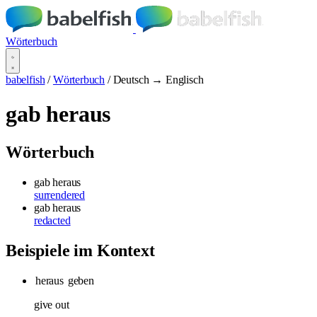
Wörterbuch
babelfish
/
Wörterbuch
/
Deutsch → Englisch
gab heraus
Wörterbuch
gab heraus
surrendered
gab heraus
redacted
Beispiele im Kontext
heraus
geben
give out