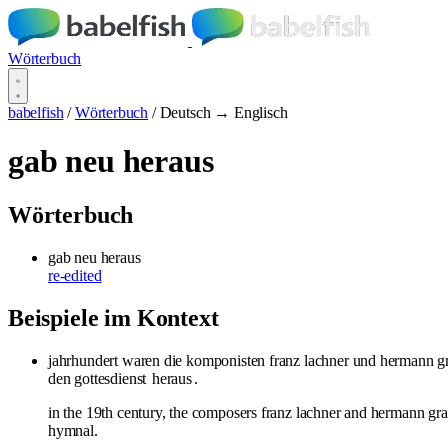
Wörterbuch
babelfish
/
Wörterbuch
/
Deutsch → Englisch
gab neu heraus
Wörterbuch
gab neu heraus
re-edited
Beispiele im Kontext
jahrhundert waren die komponisten franz lachner und hermann grae
den gottesdienst
heraus
.
in the 19th century, the composers franz lachner and hermann gra
hymnal.