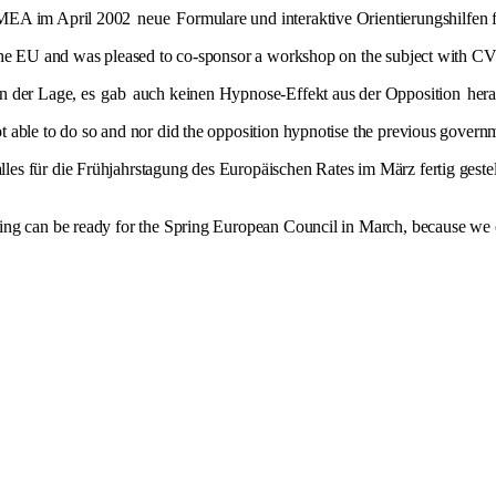
MEA im April 2002
neue
Formulare und interaktive Orientierungshilfe
the EU and was pleased to co-sponsor a workshop on the subject with CV
n der Lage, es
gab
auch keinen Hypnose-Effekt aus der Opposition
her
 able to do so and nor did the opposition hypnotise the previous governm
alles für die Frühjahrstagung des Europäischen Rates im März fertig gestell
hing can be ready for the Spring European Council in March, because w