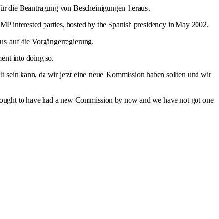
n für die Beantragung von Bescheinigungen
heraus
.
MP interested parties, hosted by the Spanish presidency in May 2002.
aus
auf die Vorgängerregierung.
ent into doing so.
t sein kann, da wir jetzt eine
neue
Kommission haben sollten und wir
e ought to have had a new Commission by now and we have not got one