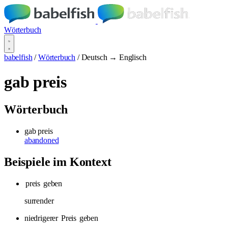
Wörterbuch
babelfish
/
Wörterbuch
/
Deutsch → Englisch
gab preis
Wörterbuch
gab preis
abandoned
Beispiele im Kontext
preis
geben
surrender
niedrigerer
Preis
geben