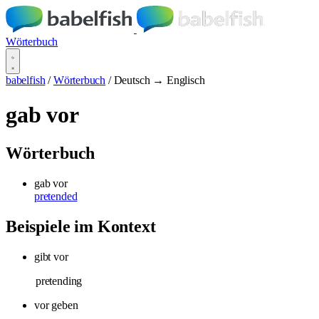
Wörterbuch
babelfish
/
Wörterbuch
/
Deutsch → Englisch
gab vor
Wörterbuch
gab vor
pretended
Beispiele im Kontext
gibt vor
pretending
vor geben