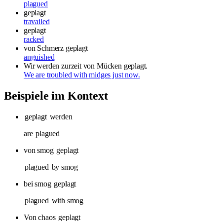
plagued
geplagt
travailed
geplagt
racked
von Schmerz geplagt
anguished
Wir werden zurzeit von Mücken geplagt.
We are troubled with midges just now.
Beispiele im Kontext
geplagt
werden
are
plagued
von smog
geplagt
plagued
by smog
bei smog
geplagt
plagued
with smog
Von chaos
geplagt