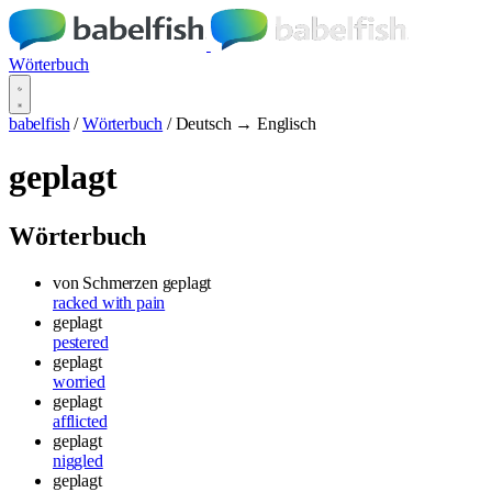
Wörterbuch
babelfish
/
Wörterbuch
/
Deutsch → Englisch
geplagt
Wörterbuch
von Schmerzen geplagt
racked with pain
geplagt
pestered
geplagt
worried
geplagt
afflicted
geplagt
niggled
geplagt