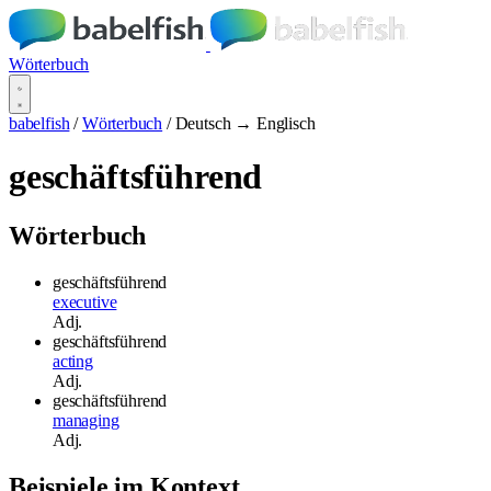
Wörterbuch
babelfish
/
Wörterbuch
/
Deutsch → Englisch
geschäftsführend
Wörterbuch
geschäftsführend
executive
Adj.
geschäftsführend
acting
Adj.
geschäftsführend
managing
Adj.
Beispiele im Kontext