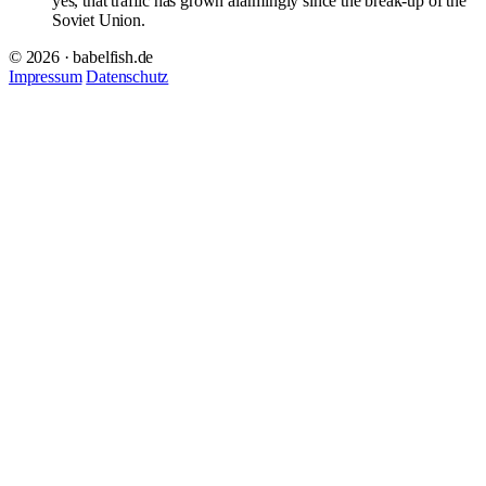
yes, that traffic has grown alarmingly since the break-up of the
Soviet Union.
© 2026 · babelfish.de
Impressum
Datenschutz