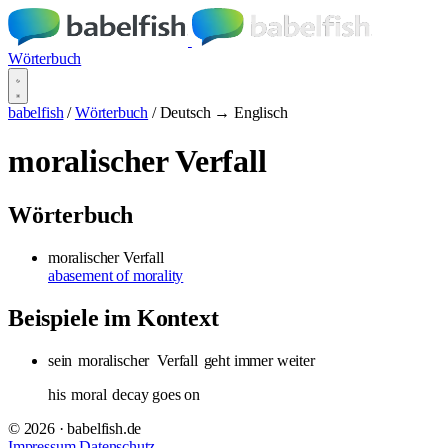
Wörterbuch
babelfish
/
Wörterbuch
/
Deutsch → Englisch
moralischer Verfall
Wörterbuch
moralischer Verfall
abasement of morality
Beispiele im Kontext
sein
moralischer
Verfall
geht immer weiter
his
moral
decay goes on
© 2026 · babelfish.de
Impressum
Datenschutz