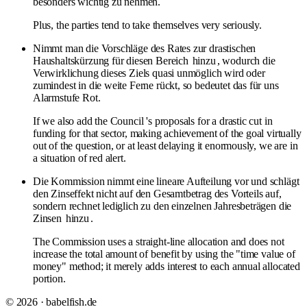
besonders wichtig zu nehmen.
Plus, the parties tend to take themselves very seriously.
Nimmt man die Vorschläge des Rates zur drastischen
Haushaltskürzung für diesen Bereich
hinzu
, wodurch die
Verwirklichung dieses Ziels quasi unmöglich wird oder
zumindest in die weite Ferne rückt, so bedeutet das für uns
Alarmstufe Rot.
If we also add the Council 's proposals for a drastic cut in
funding for that sector, making achievement of the goal virtually
out of the question, or at least delaying it enormously, we are in
a situation of red alert.
Die Kommission nimmt eine lineare Aufteilung vor und schlägt
den Zinseffekt nicht auf den Gesamtbetrag des Vorteils auf,
sondern rechnet lediglich zu den einzelnen Jahresbeträgen die
Zinsen
hinzu
.
The Commission uses a straight-line allocation and does not
increase the total amount of benefit by using the "time value of
money" method; it merely adds interest to each annual allocated
portion.
© 2026 · babelfish.de