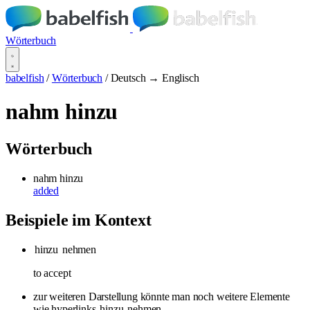
Wörterbuch
babelfish
/
Wörterbuch
/
Deutsch → Englisch
nahm hinzu
Wörterbuch
nahm hinzu
added
Beispiele im Kontext
hinzu
nehmen
to accept
zur weiteren Darstellung könnte man noch weitere Elemente
wie hyperlinks
hinzu
nehmen