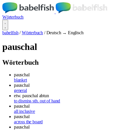
Wörterbuch
babelfish
/
Wörterbuch
/
Deutsch → Englisch
pauschal
Wörterbuch
pauschal
blanket
pauschal
general
etw. pauschal abtun
to dismiss sth. out of hand
pauschal
all inclusive
pauschal
across the board
pauschal