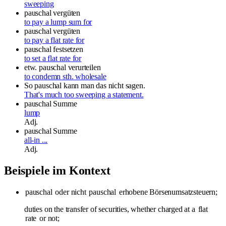
sweeping
pauschal vergüten
to pay a lump sum for
pauschal vergüten
to pay a flat rate for
pauschal festsetzen
to set a flat rate for
etw. pauschal verurteilen
to condemn sth. wholesale
So pauschal kann man das nicht sagen.
That's much too sweeping a statement.
pauschal
Summe
lump
Adj.
pauschal
Summe
all-in ...
Adj.
Beispiele im Kontext
pauschal
oder nicht
pauschal
erhobene Börsenumsatzsteuern;
duties on the transfer of securities, whether charged at a
flat
rate
or not;