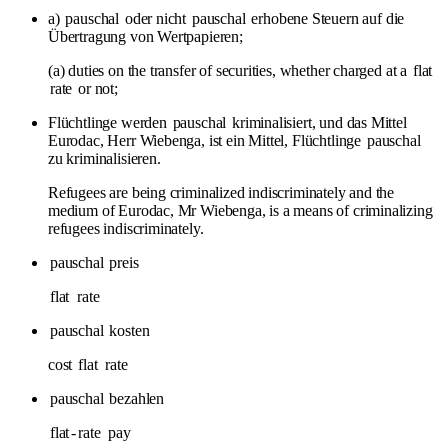
a)
pauschal
oder nicht
pauschal
erhobene Steuern auf die
Übertragung von Wertpapieren;
(a) duties on the transfer of securities, whether charged at a
flat
rate
or not;
Flüchtlinge werden
pauschal
kriminalisiert, und das Mittel
Eurodac, Herr Wiebenga, ist ein Mittel, Flüchtlinge
pauschal
zu kriminalisieren.
Refugees are being criminalized indiscriminately and the
medium of Eurodac, Mr Wiebenga, is a means of criminalizing
refugees indiscriminately.
pauschal
preis
flat
rate
pauschal
kosten
cost
flat
rate
pauschal
bezahlen
flat
-
rate
pay