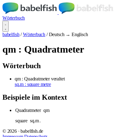
Wörterbuch
babelfish
/
Wörterbuch
/
Deutsch → Englisch
qm : Quadratmeter
Wörterbuch
qm : Quadratmeter
veraltet
sq.m : square metre
Beispiele im Kontext
Quadratmeter
qm
square
sq.m
.
© 2026 · babelfish.de
Impressum
Datenschutz