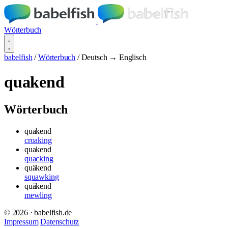
Wörterbuch
babelfish
/
Wörterbuch
/
Deutsch → Englisch
quakend
Wörterbuch
quakend
croaking
quakend
quacking
quäkend
squawking
quäkend
mewling
© 2026 · babelfish.de
Impressum
Datenschutz