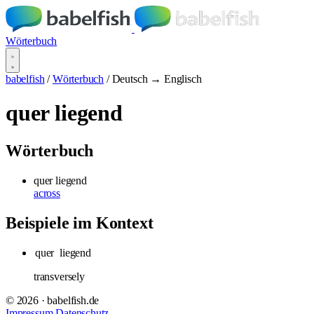
Wörterbuch
babelfish
/
Wörterbuch
/
Deutsch → Englisch
quer liegend
Wörterbuch
quer liegend
across
Beispiele im Kontext
quer
liegend
transversely
© 2026 · babelfish.de
Impressum
Datenschutz