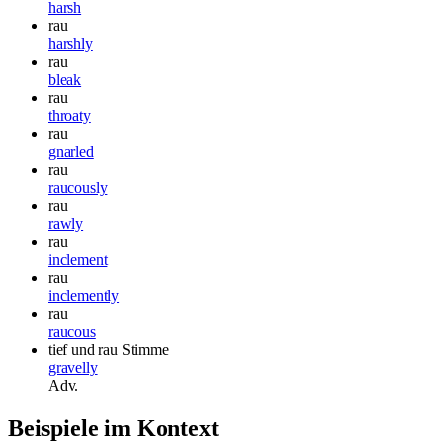
harsh
rau
harshly
rau
bleak
rau
throaty
rau
gnarled
rau
raucously
rau
rawly
rau
inclement
rau
inclemently
rau
raucous
tief und rau
Stimme
gravelly
Adv.
Beispiele im Kontext