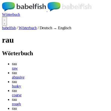
Wörterbuch
babelfish
/
Wörterbuch
/
Deutsch → Englisch
rau
Wörterbuch
rau
raw
rau
abrasive
rau
husky
rau
coarse
rau
rough
rau