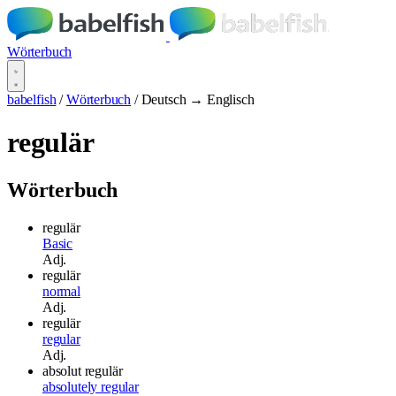
Wörterbuch
babelfish
/
Wörterbuch
/
Deutsch → Englisch
regulär
Wörterbuch
regulär
Basic
Adj.
regulär
normal
Adj.
regulär
regular
Adj.
absolut regulär
absolutely regular