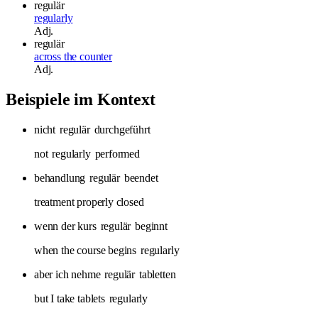
regulär
regularly
Adj.
regulär
across the counter
Adj.
Beispiele im Kontext
nicht
regulär
durchgeführt
not
regularly
performed
behandlung
regulär
beendet
treatment properly closed
wenn der kurs
regulär
beginnt
when the course begins
regularly
aber ich nehme
regulär
tabletten
but I take tablets
regularly