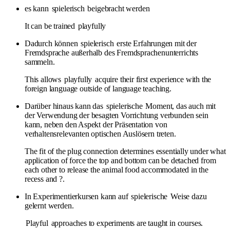
es kann
spielerisch
beigebracht werden
It can be trained
playfully
Dadurch können
spielerisch
erste Erfahrungen mit der
Fremdsprache außerhalb des Fremdsprachenunterrichts
sammeln.
This allows
playfully
acquire their first experience with the
foreign language outside of language teaching.
Darüber hinaus kann das
spielerische
Moment, das auch mit
der Verwendung der besagten Vorrichtung verbunden sein
kann, neben den Aspekt der Präsentation von
verhaltensrelevanten optischen Auslösern treten.
The fit of the plug connection determines essentially under what
application of force the top and bottom can be detached from
each other to release the animal food accommodated in the
recess and ?.
In Experimentierkursen kann auf
spielerische
Weise dazu
gelernt werden.
Playful
approaches to experiments are taught in courses.