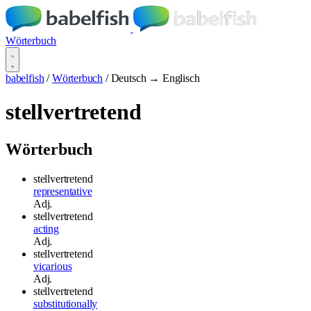
Wörterbuch
babelfish
/
Wörterbuch
/
Deutsch → Englisch
stellvertretend
Wörterbuch
stellvertretend
representative
Adj.
stellvertretend
acting
Adj.
stellvertretend
vicarious
Adj.
stellvertretend
substitutionally