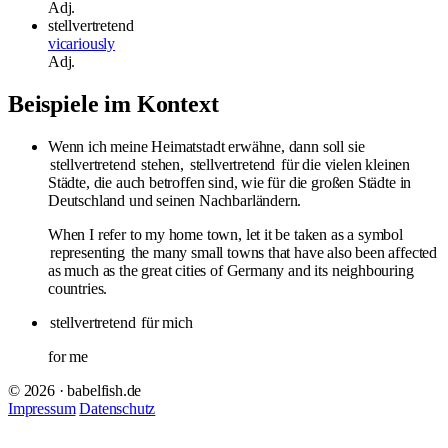
Adj.
stellvertretend
vicariously
Adj.
Beispiele im Kontext
Wenn ich meine Heimatstadt erwähne, dann soll sie
stellvertretend
stehen,
stellvertretend
für die vielen kleinen
Städte, die auch betroffen sind, wie für die großen Städte in
Deutschland und seinen Nachbarländern.
When I refer to my home town, let it be taken as a symbol
representing
the many small towns that have also been affected
as much as the great cities of Germany and its neighbouring
countries.
stellvertretend
für mich
for me
© 2026 · babelfish.de
Impressum
Datenschutz