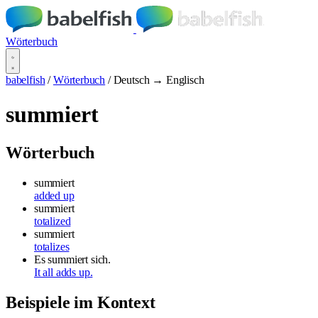
Wörterbuch
babelfish
/
Wörterbuch
/
Deutsch → Englisch
summiert
Wörterbuch
summiert
added up
summiert
totalized
summiert
totalizes
Es summiert sich.
It all adds up.
Beispiele im Kontext