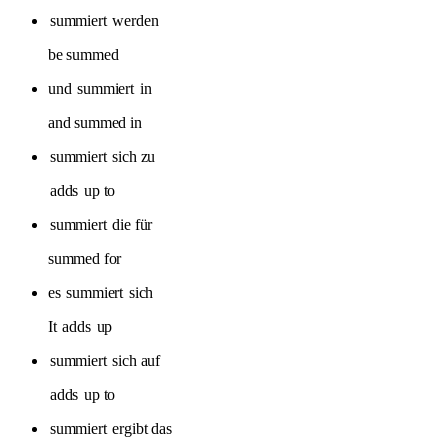
summiert
werden
be summed
und
summiert
in
and summed in
summiert
sich zu
adds
up to
summiert
die für
summed for
es
summiert
sich
It
adds
up
summiert
sich auf
adds
up to
summiert
ergibt das