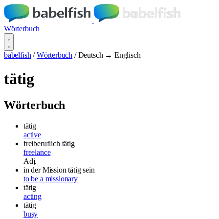
Wörterbuch
babelfish
/
Wörterbuch
/
Deutsch → Englisch
tätig
Wörterbuch
tätig
active
freiberuflich tätig
freelance
Adj.
in der Mission tätig sein
to be a missionary
tätig
acting
tätig
busy