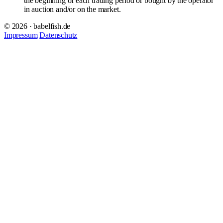
the beginning of each trading period or bought by the operator
in auction and/or on the market.
© 2026 · babelfish.de
Impressum
Datenschutz