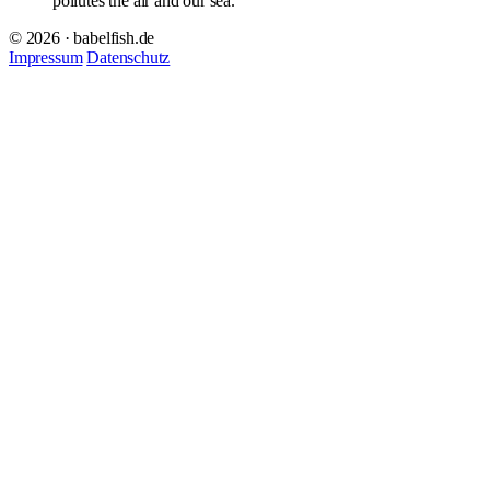
pollutes the air and our sea.
© 2026 · babelfish.de
Impressum
Datenschutz