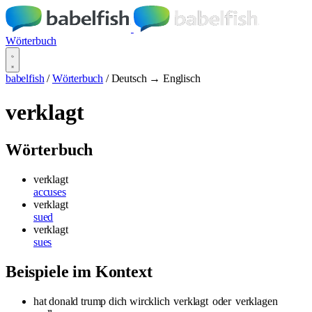
Wörterbuch
babelfish
/
Wörterbuch
/
Deutsch → Englisch
verklagt
Wörterbuch
verklagt
accuses
verklagt
sued
verklagt
sues
Beispiele im Kontext
hat donald trump dich wircklich
verklagt
oder
verklagen