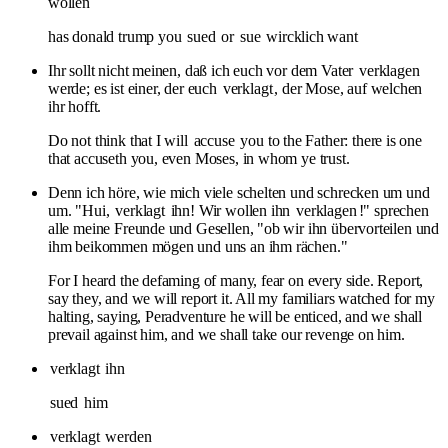
wollen
has donald trump you
sued
or
sue
wircklich want
Ihr sollt nicht meinen, daß ich euch vor dem Vater
verklagen
werde; es ist einer, der euch
verklagt
, der Mose, auf welchen
ihr hofft.
Do not think that I will
accuse
you to the Father: there is one
that accuseth you, even Moses, in whom ye trust.
Denn ich höre, wie mich viele schelten und schrecken um und
um. "Hui,
verklagt
ihn! Wir wollen ihn
verklagen
!" sprechen
alle meine Freunde und Gesellen, "ob wir ihn übervorteilen und
ihm beikommen mögen und uns an ihm rächen."
For I heard the defaming of many, fear on every side. Report,
say they, and we will report it. All my familiars watched for my
halting, saying, Peradventure he will be enticed, and we shall
prevail against him, and we shall take our revenge on him.
verklagt
ihn
sued
him
verklagt
werden