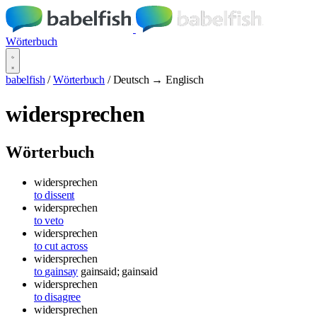
Wörterbuch
babelfish
/
Wörterbuch
/
Deutsch → Englisch
widersprechen
Wörterbuch
widersprechen
to dissent
widersprechen
to veto
widersprechen
to cut across
widersprechen
to gainsay
gainsaid; gainsaid
widersprechen
to disagree
widersprechen