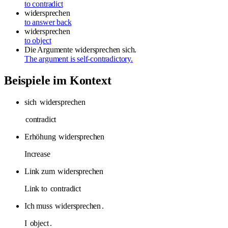
to contradict
widersprechen
to answer back
widersprechen
to object
Die Argumente widersprechen sich.
The argument is self-contradictory.
Beispiele im Kontext
sich
widersprechen
contradict
Erhöhung
widersprechen
Increase
Link zum
widersprechen
Link to
contradict
Ich muss
widersprechen
.
I
object
.