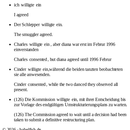
ich
willigte
ein
I agreed
Der Schlepper
willigte
ein.
The smuggler agreed.
Charles
willigte
ein , aber diana war erst im Februr 1996
einverstanden
Charles
consented
, but diana agreed until 1996 Februr
Cinder
willigte
ein,während die beiden tanzten beobachteten
sie alle anwesenden.
Cinder
consented
, while the two danced they observed all
present.
(126) Die Kommission
willigte
ein, mit ihrer Entscheidung bis
zur Vorlage des endgültigen Umstrukturierungsplans zu warten.
(126) The Commission agreed to wait until a decision had been
taken to submit a definitive restructuring plan.
© 2026 · babelfish.de