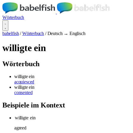
Wörterbuch
babelfish
/
Wörterbuch
/
Deutsch → Englisch
willigte ein
Wörterbuch
willigte ein
acquiesced
willigte ein
consented
Beispiele im Kontext
willigte
ein
agreed