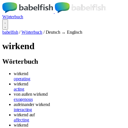
Wörterbuch
babelfish
/
Wörterbuch
/
Deutsch → Englisch
wirkend
Wörterbuch
wirkend
operating
wirkend
acting
von außen wirkend
exogenous
aufeinander wirkend
interacting
wirkend auf
affecting
wirkend