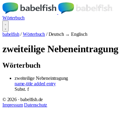
Wörterbuch
babelfish
/
Wörterbuch
/
Deutsch → Englisch
zweiteilige Nebeneintragung
Wörterbuch
zweiteilige Nebeneintragung
name-title added entry
Subst.
f
© 2026 · babelfish.de
Impressum
Datenschutz