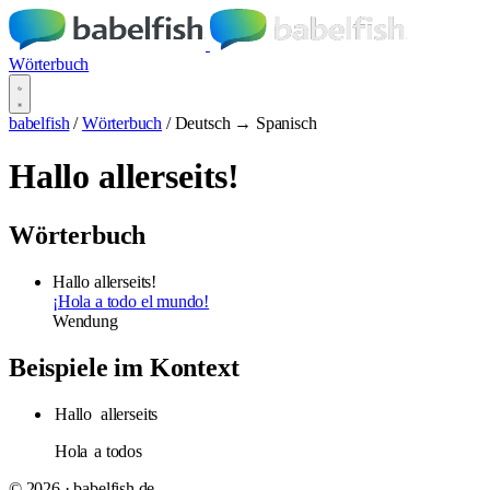
Wörterbuch
babelfish
/
Wörterbuch
/
Deutsch → Spanisch
Hallo allerseits!
Wörterbuch
Hallo allerseits!
¡Hola a todo el mundo!
Wendung
Beispiele im Kontext
Hallo
allerseits
Hola
a todos
© 2026 · babelfish.de