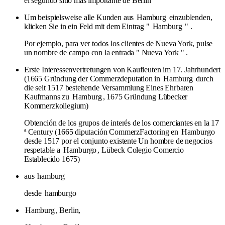
el segundo sitio más importante de Berlín
Um beispielsweise alle Kunden aus
Hamburg
einzublenden,
klicken Sie in ein Feld mit dem Eintrag "
Hamburg
" .
Por ejemplo, para ver todos los clientes de Nueva York, pulse
un nombre de campo con la entrada " Nueva York " .
Erste Interessenvertretungen von Kaufleuten im 17. Jahrhundert
(1665 Gründung der Commerzdeputation in
Hamburg
durch
die seit 1517 bestehende Versammlung Eines Ehrbaren
Kaufmanns zu
Hamburg
, 1675 Gründung Lübecker
Kommerzkollegium)
Obtención de los grupos de interés de los comerciantes en la 17
ª Century (1665 diputación CommerzFactoring en
Hamburgo
desde 1517 por el conjunto existente Un hombre de negocios
respetable a
Hamburgo
, Lübeck Colegio Comercio
Establecido 1675)
aus
hamburg
desde
hamburgo
Hamburg
, Berlin,