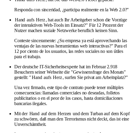
Responda con sinceridad, ¿participa realmente en la Web 2.0?"
Hand
aufs
Herz
, hat auch Ihr Arbeitgeber schon die Vorzüge
der interaktiven Web-Tools im Einsatz?" Für 12 Prozent der
Nutzer machen soziale Netzwerke beruflich keinen Sinn.
Conteste sinceramente: ¿Su empresa ya está aprovechando las
ventajas de las nuevas herramientas web interactivas?" Para el
12 por ciento de los usuarios, las redes sociales no son útiles
para el trabajo.
Der deutsche IT-Sicherheitsexperte hat im Februar 2.918
Besuchern seiner Webseite die "Gewissensfrage des Monats"
gestellt: "
Hand
aufs
Herz
, surfen Sie privat am Arbeitsplatz?"
Una vez firmado, este tipo de contrato puede tener múltiples
consecuencias: llamadas comerciales no deseadas, folletos
publicitarios o en el peor de los casos, hasta domiciliaciones
bancarias ilegales.
Mit der
Hand
auf dem
Herzen
und dem Turban auf dem Kopf
zu schwören, daß man den Terrorismus nicht deckt, das ist eine
Unverschämtheit.