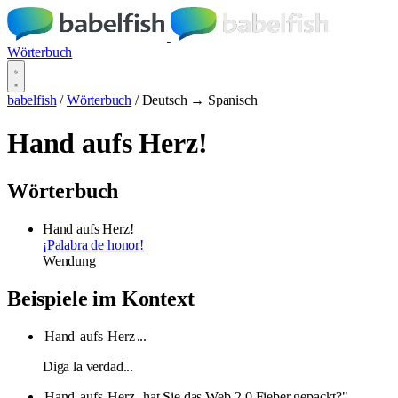
Wörterbuch
babelfish
/
Wörterbuch
/
Deutsch → Spanisch
Hand aufs Herz!
Wörterbuch
Hand aufs Herz!
¡Palabra de honor!
Wendung
Beispiele im Kontext
Hand
aufs
Herz
...
Diga la verdad...
Hand
aufs
Herz
, hat Sie das Web-2.0 Fieber gepackt?"