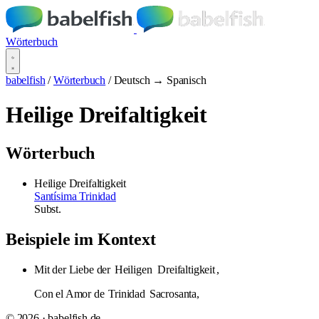
Wörterbuch
babelfish
/
Wörterbuch
/
Deutsch → Spanisch
Heilige Dreifaltigkeit
Wörterbuch
Heilige Dreifaltigkeit
Santísima Trinidad
Subst.
Beispiele im Kontext
Mit der Liebe der
Heiligen
Dreifaltigkeit
,
Con el Amor de
Trinidad
Sacrosanta,
© 2026 · babelfish.de