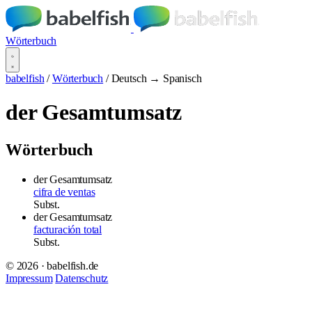
Wörterbuch
babelfish
/
Wörterbuch
/
Deutsch → Spanisch
der Gesamtumsatz
Wörterbuch
der Gesamtumsatz
cifra de ventas
Subst.
der Gesamtumsatz
facturación total
Subst.
© 2026 · babelfish.de
Impressum
Datenschutz