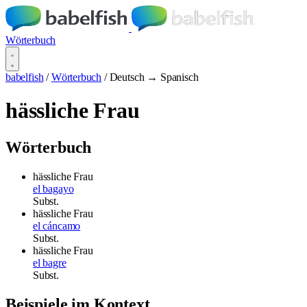
Wörterbuch
babelfish
/
Wörterbuch
/
Deutsch → Spanisch
hässliche Frau
Wörterbuch
hässliche Frau
el bagayo
Subst.
hässliche Frau
el cáncamo
Subst.
hässliche Frau
el bagre
Subst.
Beispiele im Kontext