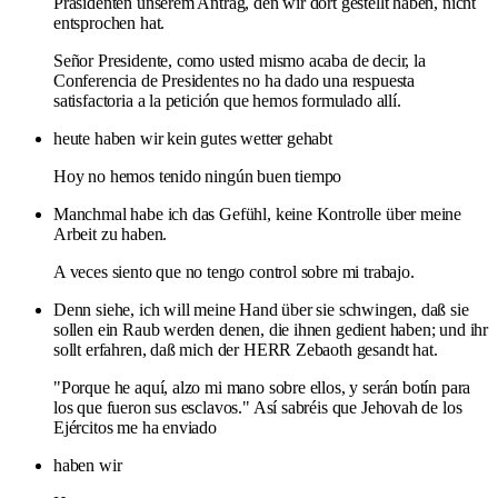
Präsidenten unserem Antrag, den wir dort gestellt haben, nicht
entsprochen hat.
Señor Presidente, como usted mismo acaba de decir, la
Conferencia de Presidentes no ha dado una respuesta
satisfactoria a la petición que hemos formulado allí.
heute haben wir kein gutes wetter gehabt
Hoy no hemos tenido ningún buen tiempo
Manchmal habe ich das Gefühl, keine Kontrolle über meine
Arbeit zu haben.
A veces siento que no tengo control sobre mi trabajo.
Denn siehe, ich will meine Hand über sie schwingen, daß sie
sollen ein Raub werden denen, die ihnen gedient haben; und ihr
sollt erfahren, daß mich der HERR Zebaoth gesandt hat.
"Porque he aquí, alzo mi mano sobre ellos, y serán botín para
los que fueron sus esclavos." Así sabréis que Jehovah de los
Ejércitos me ha enviado
haben wir