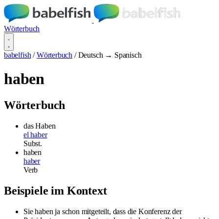
Wörterbuch
babelfish
/
Wörterbuch
/
Deutsch → Spanisch
haben
Wörterbuch
das Haben
el haber
Subst.
haben
haber
Verb
Beispiele im Kontext
Sie haben ja schon mitgeteilt, dass die Konferenz der