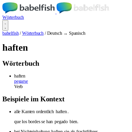
Wörterbuch
babelfish
/
Wörterbuch
/
Deutsch → Spanisch
haften
Wörterbuch
haften
pegarse
Verb
Beispiele im Kontext
alle Kanten ordentlich
haften
.
que los bordes se han
pegado
bien.
bei Nichteinhaltung
haften
sie als frachtführer