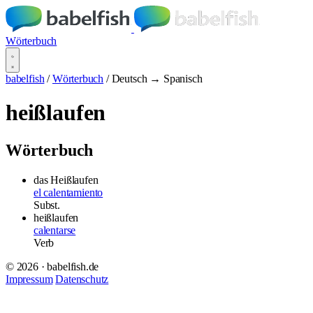
Wörterbuch
babelfish
/
Wörterbuch
/
Deutsch → Spanisch
heißlaufen
Wörterbuch
das Heißlaufen
el calentamiento
Subst.
heißlaufen
calentarse
Verb
© 2026 · babelfish.de
Impressum
Datenschutz