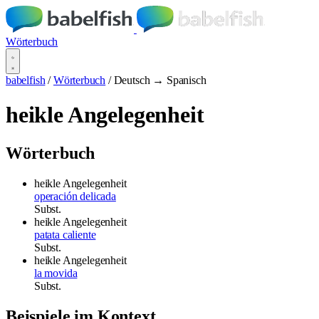
Wörterbuch
babelfish
/
Wörterbuch
/
Deutsch → Spanisch
heikle Angelegenheit
Wörterbuch
heikle Angelegenheit
operación delicada
Subst.
heikle Angelegenheit
patata caliente
Subst.
heikle Angelegenheit
la movida
Subst.
Beispiele im Kontext