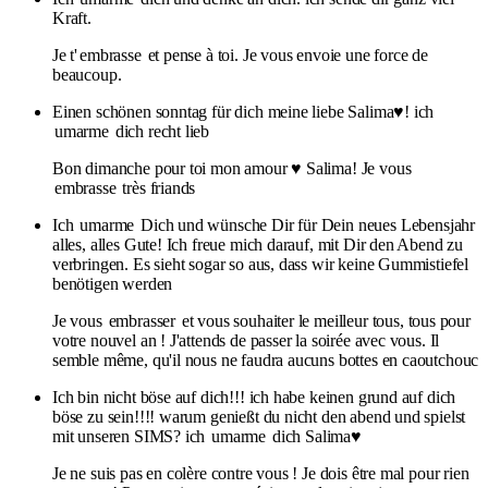
Kraft.
Je t'
embrasse
et pense à toi. Je vous envoie une force de
beaucoup.
Einen schönen sonntag für dich meine liebe Salima♥! ich
umarme
dich recht lieb
Bon dimanche pour toi mon amour ♥ Salima! Je vous
embrasse
très friands
Ich
umarme
Dich und wünsche Dir für Dein neues Lebensjahr
alles, alles Gute! Ich freue mich darauf, mit Dir den Abend zu
verbringen. Es sieht sogar so aus, dass wir keine Gummistiefel
benötigen werden
Je vous
embrasser
et vous souhaiter le meilleur tous, tous pour
votre nouvel an ! J'attends de passer la soirée avec vous. Il
semble même, qu'il nous ne faudra aucuns bottes en caoutchouc
Ich bin nicht böse auf dich!!! ich habe keinen grund auf dich
böse zu sein!!!! warum genießt du nicht den abend und spielst
mit unseren SIMS? ich
umarme
dich Salima♥
Je ne suis pas en colère contre vous ! Je dois être mal pour rien