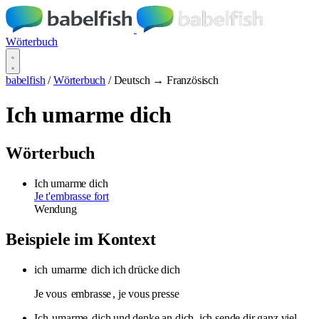
Wörterbuch
babelfish
/
Wörterbuch
/
Deutsch → Französisch
Ich umarme dich
Wörterbuch
Ich umarme dich
Je t'embrasse fort
Wendung
Beispiele im Kontext
ich
umarme
dich ich drücke dich
Je vous
embrasse
, je vous presse
Ich
umarme
dich und denke an dich. ich sende dir ganz viel