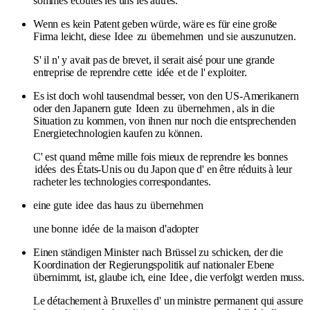
sommes écoutés les uns les autres.
Wenn es kein Patent geben würde, wäre es für eine große
Firma leicht, diese
Idee
zu
übernehmen
und sie auszunutzen.
S' il n' y avait pas de brevet, il serait aisé pour une grande
entreprise de reprendre cette
idée
et de l' exploiter.
Es ist doch wohl tausendmal besser, von den US-Amerikanern
oder den Japanern gute
Ideen
zu
übernehmen
, als in die
Situation zu kommen, von ihnen nur noch die entsprechenden
Energietechnologien kaufen zu können.
C' est quand même mille fois mieux de reprendre les bonnes
idées
des États-Unis ou du Japon que d' en être réduits à leur
racheter les technologies correspondantes.
eine gute
idee
das haus zu
übernehmen
une bonne
idée
de la maison d'adopter
Einen ständigen Minister nach Brüssel zu schicken, der die
Koordination der Regierungspolitik auf nationaler Ebene
übernimmt, ist, glaube ich, eine
Idee
, die verfolgt werden muss.
Le détachement à Bruxelles d' un ministre permanent qui assure