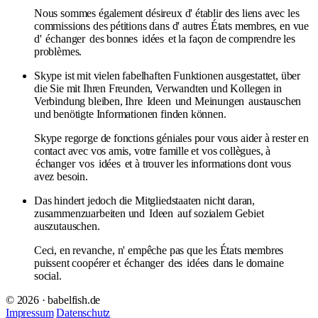
Nous sommes également désireux d' établir des liens avec les
commissions des pétitions dans d' autres États membres, en vue
d'
échanger
des bonnes
idées
et la façon de comprendre les
problèmes.
Skype ist mit vielen fabelhaften Funktionen ausgestattet, über
die Sie mit Ihren Freunden, Verwandten und Kollegen in
Verbindung bleiben, Ihre
Ideen
und Meinungen
austauschen
und benötigte Informationen finden können.
Skype regorge de fonctions géniales pour vous aider à rester en
contact avec vos amis, votre famille et vos collègues, à
échanger
vos
idées
et à trouver les informations dont vous
avez besoin.
Das hindert jedoch die Mitgliedstaaten nicht daran,
zusammenzuarbeiten und
Ideen
auf sozialem Gebiet
auszutauschen.
Ceci, en revanche, n' empêche pas que les États membres
puissent coopérer et
échanger
des
idées
dans le domaine
social.
© 2026 · babelfish.de
Impressum
Datenschutz