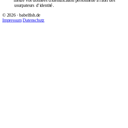
mettre vos données d'identification personnelle à l'abri des
usurpateurs
d'
identité
.
© 2026 · babelfish.de
Impressum
Datenschutz